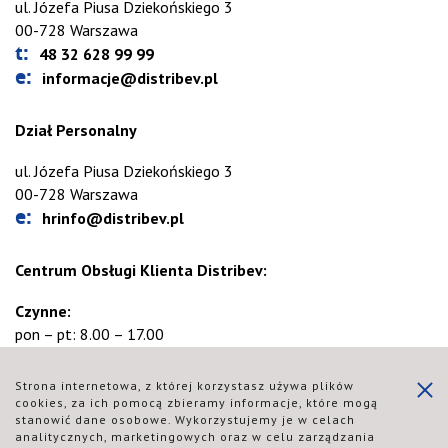
ul. Józefa Piusa Dziekońskiego 3
00-728 Warszawa
t:
48 32 628 99 99
e:
informacje@distribev.pl
Dział Personalny
ul. Józefa Piusa Dziekońskiego 3
00-728 Warszawa
e:
hrinfo@distribev.pl
Centrum Obsługi Klienta Distribev:
Czynne:
pon – pt: 8.00 – 17.00
t:
48 32 628 99 99
Strona internetowa, z której korzystasz używa plików
(opcja nr 1 w menu głosowym)
cookies, za ich pomocą zbieramy informacje, które mogą
stanowić dane osobowe. Wykorzystujemy je w celach
analitycznych, marketingowych oraz w celu zarządzania