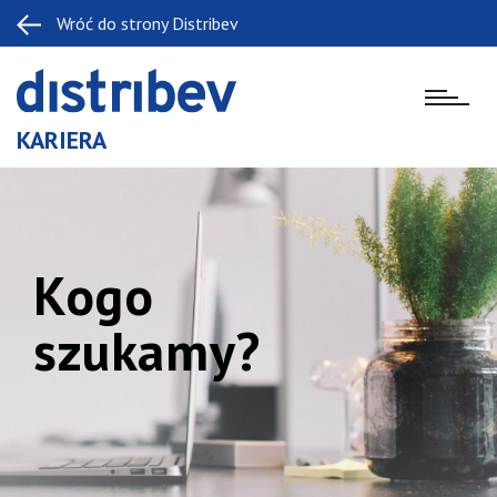
Wróć do strony Distribev
KARIERA
Kogo
szukamy?