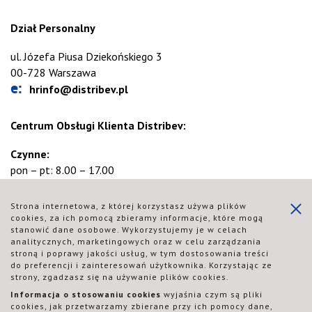
Dział Personalny
ul. Józefa Piusa Dziekońskiego 3
00-728 Warszawa
e:
hrinfo@distribev.pl
Centrum Obsługi Klienta Distribev:
Czynne:
pon – pt: 8.00 – 17.00
t:
48 32 628 99 99
Strona internetowa, z której korzystasz używa plików
(opcja nr 1 w menu głosowym)
cookies, za ich pomocą zbieramy informacje, które mogą
stanowić dane osobowe. Wykorzystujemy je w celach
analitycznych, marketingowych oraz w celu zarządzania
stroną i poprawy jakości usług, w tym dostosowania treści
do preferencji i zainteresowań użytkownika. Korzystając ze
strony, zgadzasz się na używanie plików cookies.
Informacja o stosowaniu cookies
wyjaśnia czym są pliki
cookies, jak przetwarzamy zbierane przy ich pomocy dane,